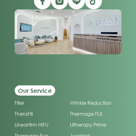
Our Service
Filler
Wrinkle Reduction
TheraFill
Thermage FLX
Linearfirm HIFU
Ultherapy Prime
Thermage Eye
Juvelook