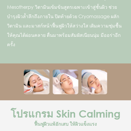
Mesotherpy วิตามินเข้มข้นสูตรเฉพาะเข้าสู่ชั้นผิว ช่วย
บำรุงผิวล้ำลึกถึงภายใน ปิดท้ายด้วย Cryomassage ผลัก
วิตามิน และมาสก์หน้าฟื้นฟูผิวให้สว่างใส เติมความชุ่มชื้น
ให้คุณได้ผ่อนคลาย ตื่นมาพร้อมสัมผัสเนียนนุ่ม มีออร่าอีก
ครั้ง
โปรแกรม Skin Calming
ฟื้นฟูผิวแพ้อักเสบ ให้ผิวแข็งแรง