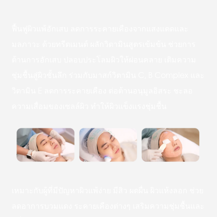
ฟื้นฟูผิวแพ้อักเสบ ลดการระคายเคืองจากแสงแดดและ
มลภาวะ ด้วยทรีตเมนต์ ผลักวิตามินสูตรเข้มข้น ช่วยการ
ต้านการอักเสบ ปลอบประโลมผิวให้ผ่อนคลาย เติมความ
ชุ่มชื้นสู่ผิวชั้นลึก ร่วมกับมาสก์วิตามิน C, B Complex และ
วิตามิน E ลดการระคายเคือง ต่อต้านอนุมูลอิสระ ชะลอ
ความเสื่อมของเซลล์ผิว ทำให้ผิวแข็งแรงชุ่มชื้น
เหมาะกับผู้ที่มีปัญหาผิวแพ้ง่าย มีสิว ผดผื่น ผิวแห้งลอก ช่วย
ลดอาการบวมแดง ระคายเคืองต่างๆ เสริมความชุ่มชื้นและ