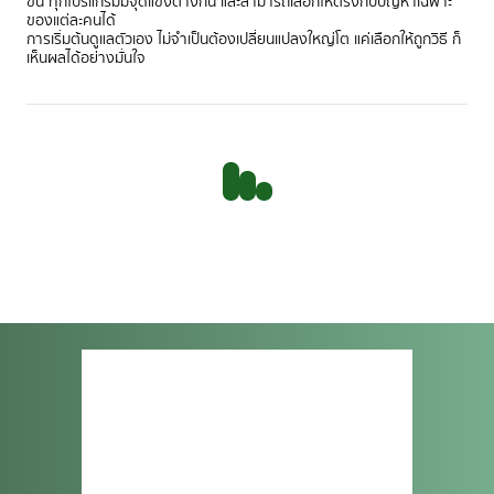
ขึ้น ทุกโปรแกรมมีจุดแข็งต่างกัน และสามารถเลือกให้ตรงกับปัญหาเฉพาะ
ของแต่ละคนได้
การเริ่มต้นดูแลตัวเอง ไม่จำเป็นต้องเปลี่ยนแปลงใหญ่โต แค่เลือกให้ถูกวิธี ก็
เห็นผลได้อย่างมั่นใจ