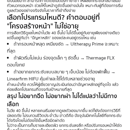
เจ็บน้อยมาก สามารถทำได้โดยไม่ต้องทายาชา ให้ผลยกกระชับที่สม่ำเสมอ
ทั่วแนวกรอบหน้า ช่วยให้ใบหน้าดูชัดขึ้นอย่างมั่นใจ เหมาะกับผู้ที่ต้องการเริ่ม
ดูแลตัวเองอย่างจริงจังในราคาที่เข้าถึงง่าย
เลือกโปรแกรมไหนดี? คำตอบอยู่ที่
"โครงสร้างหน้า" ไม่ใช่อายุ
การเลือกวิธีดูแลใบหน้าในวัย 40 ขึ้นไป ไม่ได้ขึ้นอยู่กับอายุเพียงอย่างเดียว
แต่ขึ้นอยู่กับว่า “ปัญหาหลัก” ของแต่ละคนอยู่ตรงไหน เช่น
ถ้ากรอบหน้าหลุด เหนียงชัด → Ultherapy Prime จะเหมาะ
ที่สุด
ถ้าผิวเริ่มไม่แน่น ร่องจุดเล็ก ๆ ชัดขึ้น → Thermage FLX
ตอบโจทย์
ถ้าอยากยกกระชับแบบสบาย ๆ เจ็บน้อย ไม่ต้องพักฟื้น →
Linearfirm HIFU คุ้มค่าและใช้ได้กับหลายช่วงอายุ
คำแนะนำคือ ควรให้ผู้เชี่ยวชาญประเมินก่อนว่าปัญหาหลักอยู่ที่จุดใด แล้ว
ค่อยเลือกโปรแกรมที่ตรงกับเป้าหมายที่สุด
สรุป ไม่อยากฉีด ไม่อยากผ่า ไม่ได้แปลว่าไม่มีทาง
เลือก
ในวัย 40 ขึ้นไป หลายคนเริ่มอยากดูแลตัวเองมากขึ้น แต่ก็ยังต้องการวิธีที่
ปลอดภัย ไม่รบกวนชีวิตประจำวัน ข่าวดีคือ ปัจจุบันมีเทคโนโลยีที่ยกกระชับ
ได้จริงโดยไม่ต้องใช้เข็มหรือมีดผ่าตัด
ไม่ว่าจะเป็นการเก็บรายละเอียดผิว ยกกระชับลงลึก หรือปรับกรอบหน้าให้ชัด