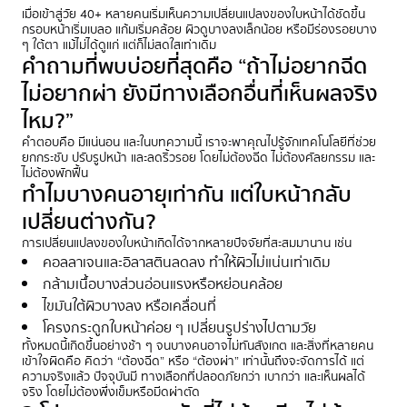
เมื่อเข้าสู่วัย 40+ หลายคนเริ่มเห็นความเปลี่ยนแปลงของใบหน้าได้ชัดขึ้น
กรอบหน้าเริ่มเบลอ แก้มเริ่มคล้อย ผิวดูบางลงเล็กน้อย หรือมีร่องรอยบาง
ๆ ใต้ตา แม้ไม่ได้ดูแก่ แต่ก็ไม่สดใสเท่าเดิม
คำถามที่พบบ่อยที่สุดคือ “ถ้าไม่อยากฉีด
ไม่อยากผ่า ยังมีทางเลือกอื่นที่เห็นผลจริง
ไหม?”
คำตอบคือ มีแน่นอน และในบทความนี้ เราจะพาคุณไปรู้จักเทคโนโลยีที่ช่วย
ยกกระชับ ปรับรูปหน้า และลดริ้วรอย โดยไม่ต้องฉีด ไม่ต้องศัลยกรรม และ
ไม่ต้องพักฟื้น
ทำไมบางคนอายุเท่ากัน แต่ใบหน้ากลับ
เปลี่ยนต่างกัน?
การเปลี่ยนแปลงของใบหน้าเกิดได้จากหลายปัจจัยที่สะสมมานาน เช่น
คอลลาเจนและอิลาสตินลดลง ทำให้ผิวไม่แน่นเท่าเดิม
กล้ามเนื้อบางส่วนอ่อนแรงหรือหย่อนคล้อย
ไขมันใต้ผิวบางลง หรือเคลื่อนที่
โครงกระดูกใบหน้าค่อย ๆ เปลี่ยนรูปร่างไปตามวัย
ทั้งหมดนี้เกิดขึ้นอย่างช้า ๆ จนบางคนอาจไม่ทันสังเกต และสิ่งที่หลายคน
เข้าใจผิดคือ คิดว่า “ต้องฉีด” หรือ “ต้องผ่า” เท่านั้นถึงจะจัดการได้ แต่
ความจริงแล้ว ปัจจุบันมี ทางเลือกที่ปลอดภัยกว่า เบากว่า และเห็นผลได้
จริง โดยไม่ต้องพึ่งเข็มหรือมีดผ่าตัด