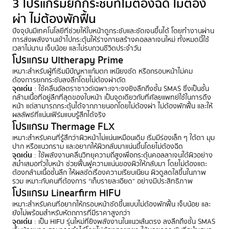
3 โปรแกรมยกกระชับที่ไม่ต้องฉีด ไม่ต้อง
ผ่า ไม่ต้องพักฟื้น
ปัจจุบันมีเทคโนโลยีที่ช่วยให้ใบหน้าดูกระชับและชัดเจนขึ้นได้ โดยทำงานผ่าน
การส่งพลังงานเข้าไปกระตุ้นให้ร่างกายสร้างคอลลาเจนใหม่ ทั้งหมดนี้ใช้
เวลาไม่นาน เจ็บน้อย และไม่รบกวนชีวิตประจำวัน
โปรแกรม Ultherapy Prime
เหมาะสำหรับผู้ที่เริ่มมีปัญหาแก้มตก เหนียงชัด หรือกรอบหน้าไม่คม
ต้องการยกกระชับลงลึกโดยไม่ต้องผ่าตัด
จุดเด่น
: ใช้คลื่นอัลตราซาวด์เฉพาะเจาะจงยิงลึกถึงชั้น SMAS ซึ่งเป็นชั้น
กล้ามเนื้อที่อยู่ลึกที่สุดของใบหน้า เป็นจุดเดียวกับที่ศัลยแพทย์ใช้ในการดึง
หน้า แต่สามารถกระตุ้นได้จากภายนอกโดยไม่ต้องผ่า ไม่ต้องพักฟื้น และให้
ผลลัพธ์ที่แน่นเฟิร์มแบบรู้สึกได้จริง
โปรแกรม Thermage FLX
เหมาะสำหรับคนที่รู้สึกว่าผิวหน้าไม่แน่นเหมือนเดิม เริ่มมีร่องเล็ก ๆ ใต้ตา มุม
ปาก หรือแนวกราม และอยากให้ผิวกลับมาแน่นขึ้นโดยไม่ต้องฉีด
จุดเด่น
: ใช้พลังงานคลื่นวิทยุความถี่สูงเพื่อกระตุ้นคอลลาเจนใต้ผิวอย่าง
สม่ำเสมอทั่วใบหน้า ช่วยฟื้นฟูความแน่นของผิวให้กลับมา โดยไม่ต้องแตะ
ต้องกล้ามเนื้อชั้นลึก ให้ผลชัดเรื่องความเรียบเนียน ผิวดูสดใสขึ้นในภาพ
รวม เหมาะกับคนที่ต้องการ “เก็บรายละเอียด” อย่างมีประสิทธิภาพ
โปรแกรม Linearfirm HIFU
เหมาะสำหรับคนที่อยากให้กรอบหน้าชัดขึ้นแบบไม่ต้องพักฟื้น เจ็บน้อย และ
ยังไม่พร้อมสำหรับหัตถการที่มีราคาสูงกว่า
จุดเด่น
: เป็น HIFU รุ่นใหม่ที่ยิงพลังงานในแนวเส้นตรง ลงลึกถึงชั้น SMAS