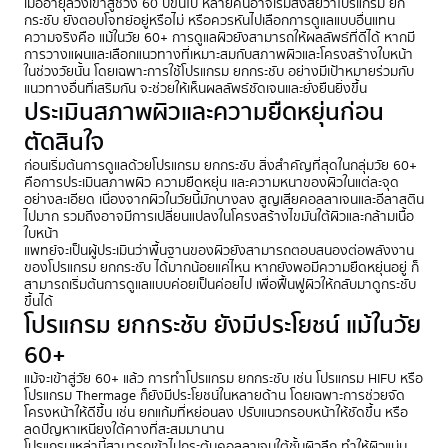
เมื่ออายุล่วงเข้าสู่ช่วง 60 ปีขึ้นไป หลายคนอาจเริ่มสงสัยว่าโปรแกรม ยก
กระชับ ยังตอบโจทย์อยู่หรือไม่ หรือควรหันไปเลือกการดูแลแบบอื่นแทน
ความจริงคือ แม้ในวัย 60+ การดูแลผิวยังสามารถให้ผลลัพธ์ที่ดีได้ หากมี
การวางแผนและเลือกแนวทางที่เหมาะสมกับสภาพผิวและโครงสร้างใบหน้า
ในช่วงวัยนั้น โดยเฉพาะการใช้โปรแกรม ยกกระชับ อย่างมีเป้าหมายร่วมกับ
แนวทางอื่นที่เสริมกัน จะช่วยให้เห็นผลลัพธ์ชัดเจนและยั่งยืนยิ่งขึ้น
ประเมินสภาพผิวและความยืดหยุ่นก่อน
ตัดสินใจ
ก่อนเริ่มต้นการดูแลด้วยโปรแกรม ยกกระชับ สิ่งสำคัญที่สุดในกลุ่มวัย 60+
คือการประเมินสภาพผิว ความยืดหยุ่น และความหนาของผิวในแต่ละจุด
อย่างละเอียด เนื่องจากผิวในวัยนี้มักบางลง สูญเสียคอลลาเจนและอีลาสติน
ไปมาก รวมถึงอาจมีการเปลี่ยนแปลงในโครงสร้างไขมันใต้ผิวและกล้ามเนื้อ
ใบหน้า
แพทย์จะเป็นผู้ประเมินว่าพื้นฐานของผิวยังสามารถตอบสนองต่อพลังงาน
ของโปรแกรม ยกกระชับ ได้มากน้อยแค่ไหน หากยังพอมีความยืดหยุ่นอยู่ ก็
สามารถเริ่มต้นการดูแลแบบค่อยเป็นค่อยไป เพื่อฟื้นฟูผิวให้กลับมาดูกระชับ
ขึ้นได้
โปรแกรม ยกกระชับ ยังมีประโยชน์ แม้ในวัย
60+
แม้จะเข้าสู่วัย 60+ แล้ว การทำโปรแกรม ยกกระชับ เช่น โปรแกรม HIFU หรือ
โปรแกรม Thermage ก็ยังมีประโยชน์ในหลายด้าน โดยเฉพาะการช่วยจัด
โครงหน้าให้ดีขึ้น เช่น ยกแก้มที่หย่อนลง ปรับแนวกรอบหน้าให้ชัดขึ้น หรือ
ลดปัญหาเหนียงใต้คางที่สะสมมานาน
โปรแกรมเหล่านี้สามารถเข้าไปกระตุ้นคอลลาเจนใต้ชั้นผิวลึก ทำให้ผิวแน่น