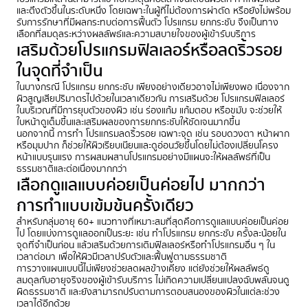
และตึงตัวขึ้นในระดับหนึ่ง โดยเฉพาะในผู้ที่ไม่ต้องการผ่าตัด หรือยังไม่พร้อม
รับการรักษาที่มีผลกระทบต่อการฟื้นตัว โปรแกรม ยกกระชับ จึงเป็นทาง
เลือกที่สมดุลระหว่างผลลัพธ์และความสบายใจของผู้เข้ารับบริการ
เสริมด้วยโปรแกรมฟิลเลอร์หรือลดริ้วรอย
ในจุดที่จำเป็น
ในบางกรณี โปรแกรม ยกกระชับ เพียงอย่างเดียวอาจไม่เพียงพอ เนื่องจาก
ผิวสูญเสียปริมาตรไปด้วยในเวลาเดียวกัน การเสริมด้วย โปรแกรมฟิลเลอร์
ในบริเวณที่มีการยุบตัวของผิว เช่น ร่องแก้ม แก้มตอบ หรือขมับ จะช่วยให้
ใบหน้าดูเต็มขึ้นและเสริมผลของการยกกระชับให้ชัดเจนมากขึ้น
นอกจากนี้ การทำ โปรแกรมลดริ้วรอย เฉพาะจุด เช่น รอบดวงตา หน้าผาก
หรือมุมปาก ก็ช่วยให้ผิวเรียบเนียนและดูอ่อนวัยขึ้นโดยไม่ต้องเปลี่ยนโครง
หน้าแบบรุนแรง การผสมผสานโปรแกรมอย่างมีแผนจะให้ผลลัพธ์ที่เป็น
ธรรมชาติและต่อเนื่องมากกว่า
เลือกดูแลแบบค่อยเป็นค่อยไป มากกว่า
การทำแบบเข้มข้นครั้งเดียว
สำหรับกลุ่มอายุ 60+ แนวทางที่เหมาะสมที่สุดคือการดูแลแบบค่อยเป็นค่อย
ไป โดยแบ่งการดูแลออกเป็นระยะ เช่น ทำโปรแกรม ยกกระชับ ครั้งละน้อยใน
จุดที่จำเป็นก่อน แล้วเสริมด้วยการเติมฟิลเลอร์หรือทำโปรแกรมอื่น ๆ ใน
เวลาต่อมา เพื่อให้ผิวมีเวลาปรับตัวและฟื้นฟูตามธรรมชาติ
การวางแผนแบบนี้ไม่เพียงช่วยลดผลข้างเคียง แต่ยังช่วยให้ผลลัพธ์ดู
สมดุลกับอายุจริงของผู้เข้ารับบริการ ไม่เกิดความเปลี่ยนแปลงฉับพลันจนดู
ผิดธรรมชาติ และยังสามารถปรับตามการตอบสนองของผิวในแต่ละช่วง
เวลาได้อีกด้วย