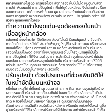
หลายคนอย่างไม่รู้ตัว แต่รู้หรือไม่ว่า สิ่งที่กล้องเห็นนั้นไม่ได้เหมือนกับสิ่งที่
ตาเปล่าเห็นเสมอไป การ ปรับรูปหน้า เพื่อให้ดูดีบนหน้าจอ จึงไม่ใช่เพียงเรื่อง
ของความสวย แต่คือการเข้าใจแสง มุม และโครงสร้างใบหน้าร่วมกันอย่าง
ลงตัว มาดูกันว่าแพทย์มองเรื่องนี้อย่างไร และเราจะ ปรับรูปหน้า อย่างไรให้
สวยทะลุกล้องหน้าได้จริง
ทำความเข้าใจจุดเด่น-จุดด้อยของใบหน้า
เมื่ออยู่หน้ากล้อง
กล้องหน้าของโทรศัพท์มือถือและกล้องทั่วไปมักมีเลนส์มุมกว้าง ซึ่งจะเกิด
การบิดเบือนโครงหน้าได้ เช่น ทำให้จมูกดูใหญ่ขึ้น หน้าผากแบน หรือคางหด
สั้นลงได้โดยไม่รู้ตัว นอกจากนี้ แสงและเงาก็ส่งผลต่อมิติใบหน้า เช่น หาก
แสงตกในมุมไม่พอดี อาจทำให้หน้าดูแบนหรือไม่มีโครงหน้าเลยก็เป็นได้
การ ปรับรูปหน้า ที่ดีจึงควรเริ่มจากการประเมินว่า จุดใดของใบหน้าไม่เด่น
บนกล้อง และควรเสริมตรงจุดนั้นให้เด่นขึ้น เช่น การเสริมหน้าผากให้มีมิติ
หรือปรับคางให้สมดุลกับแนวกรอบหน้า ก็สามารถช่วยให้ใบหน้าโดยรวมดู
คมชัดยิ่งขึ้นเมื่ออยู่ในภาพถ่ายหรือวิดีโอ
ปรับรูปหน้า ด้วยโปรแกรมที่ช่วยเพิ่มมิติให้
ใบหน้าชัดขึ้นบนหน้าจอ
หนึ่งในสาเหตุที่ทำให้ใบหน้าดูแบนเวลาถ่ายภาพ คือการขาดจุดเด่นที่สร้าง
เงาธรรมชาติ เช่น หน้าผากที่แบนเกินไป โหนกแก้มไม่ชัด หรือคางสั้นเกินไป
การเลือกใช้ โปรแกรมปรับรูปหน้า อย่างโปรแกรมฟิลเลอร์เพื่อเติมเต็มในจุดที่
ขาด จะช่วยให้ใบหน้ามีแสงเงาที่สมดุล และดูมีมิติมากขึ้นบนกล้อง
ตัวอย่างเช่น การเติมฟิลเลอร์บริเวณหน้าผากหรือขมับ จะช่วยให้ใบหน้าดูอิ่ม
ฟูและรับแสงได้ดีขึ้น หรือการปรับคางให้ได้สัดส่วน จะทำให้กรอบหน้าชัดขึ้น