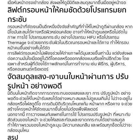
เมื่อหันหน้าตรงเข้ากล้อง ส่งผลให้ดูมีมิติและสมดุลมากขึ้นเมื่ออยู่หน้าจอ
ลิฟต์กรอบหน้าให้คมชัดด้วยโปรแกรมยก
กระชับ
กรอบหน้าที่ชัดเจนเป็นอีกหนึ่งปัจจัยสำคัญที่ทำให้ใบหน้าดูดีผ่านกล้อง หาก
มีไขมันสะสมใต้คางหรือผิวหย่อนคล้อย อาจทำให้หน้าดูเบลอหรือไม่ชัดใน
ภาพ การใช้ โปรแกรมยกกระชับ อย่างโปรแกรม HIFU หรือโปรแกรม
Thermage จะช่วยยกกระชับผิวในบริเวณกรอบหน้าและใต้คาง ทำให้กรอบ
หน้าคมขึ้นอย่างเห็นได้ชัด
การลิฟต์กรอบหน้าไม่เพียงช่วยให้ถ่ายภาพได้มุมสวยขึ้นเท่านั้น แต่ยังส่งผล
ต่อความมั่นใจเมื่ออยู่ในวิดีโอคอลหรือออกกล้องแบบเรียลไทม์อีกด้วย โดย
เฉพาะสำหรับผู้ที่ต้องใช้ภาพลักษณ์ในการทำงาน เช่น พิธีกร, ผู้บริหาร,
หรือคอนเทนต์ครีเอเตอร์
จัดสมดุลแสง-เงาบนใบหน้าผ่านการ ปรับ
รูปหน้า อย่างพอดี
มิติบนใบหน้าเกิดจากการตกกระทบของแสงและเงา การ ปรับรูปหน้า อย่าง
พอดีจะช่วยให้ใบหน้ารับแสงได้อย่างเหมาะสมและไม่ดูแบนเกินไป ไม่ว่าจะอยู่ใน
กล้องหรือไฟสตูดิโอ การเติมมิติบริเวณโหนกแก้ม หน้าผาก หรือคาง จะช่วย
สร้างโครงหน้าให้ชัดเจนมากขึ้นโดยไม่ต้องพึ่งฟิลเตอร์
นอกจากนี้ การวางแผนกับแพทย์ในการใช้ โปรแกรมปรับรูปหน้า ที่เหมาะกับ
สัดส่วนของใบหน้า จะช่วยให้แสงสะท้อนและเงาตกกระทบได้อย่างสมดุล
ทำให้ภาพรวมของใบหน้าดูละมุน มีความกลมกลืน และพร้อมทุกช็อตไม่ว่าจะ
กล้องมุมไหน
สรุป